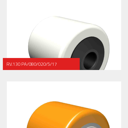
RV.130 PA/080/020/5/17