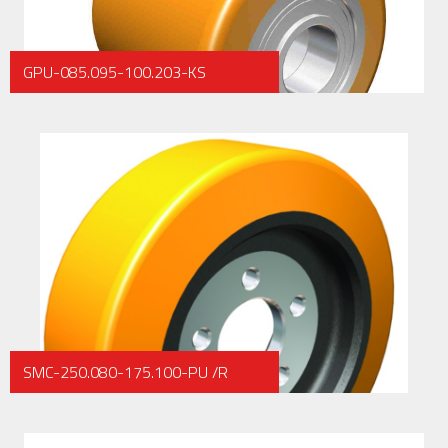
GPU-085.095-100.203-KS
SMC-250.080-175.100-PU /R