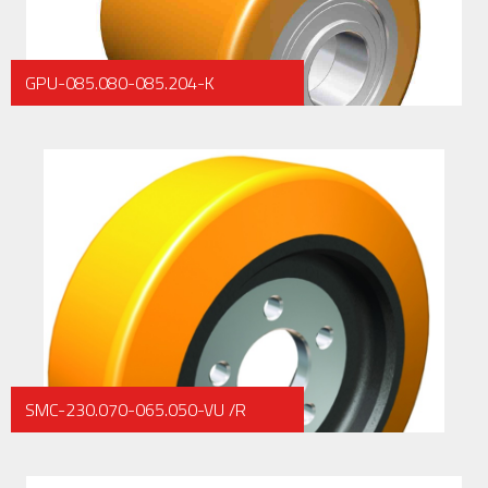
GPU-085.080-085.204-K
SMC-230.070-065.050-VU /R