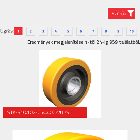
KAPCSOLAT
Szűrők
Ugrás:
1
2
3
4
5
6
7
8
9
10
Eredmények megjelenítése 1-től 24-ig 959 találatból.
STK-310.102-064.400-VU /S