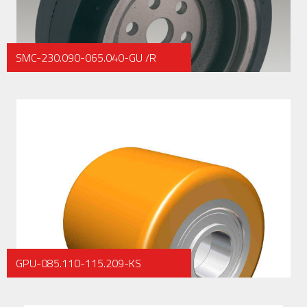
SMC-230.090-065.040-GU /R
GPU-085.110-115.209-KS